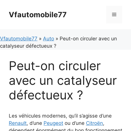
Aller
au
Vfautomobile77
Menu
contenu
Vfautomobile77
»
Auto
» Peut-on circuler avec un
catalyseur défectueux ?
Peut-on circuler
avec un catalyseur
défectueux ?
Les véhicules modernes, qu’il s’agisse d’une
Renault
, d’une
Peugeot
ou d’une
Citroën
,
dépendent énormément du bon fonctionnement