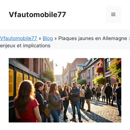
Aller
au
Vfautomobile77
Menu
contenu
Vfautomobile77
»
Blog
» Plaques jaunes en Allemagne :
enjeux et implications