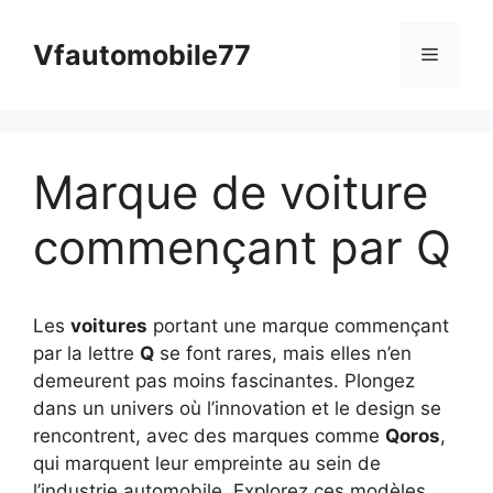
Aller
au
Vfautomobile77
Menu
contenu
Marque de voiture
commençant par Q
Les
voitures
portant une marque commençant
par la lettre
Q
se font rares, mais elles n’en
demeurent pas moins fascinantes. Plongez
dans un univers où l’innovation et le design se
rencontrent, avec des marques comme
Qoros
,
qui marquent leur empreinte au sein de
l’industrie automobile. Explorez ces modèles