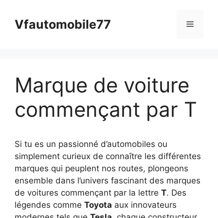
Aller
au
Vfautomobile77
Menu
contenu
Marque de voiture
commençant par T
Si tu es un passionné d’automobiles ou
simplement curieux de connaître les différentes
marques qui peuplent nos routes, plongeons
ensemble dans l’univers fascinant des marques
de voitures commençant par la lettre
T
. Des
légendes comme
Toyota
aux innovateurs
modernes tels que
Tesla
, chaque constructeur