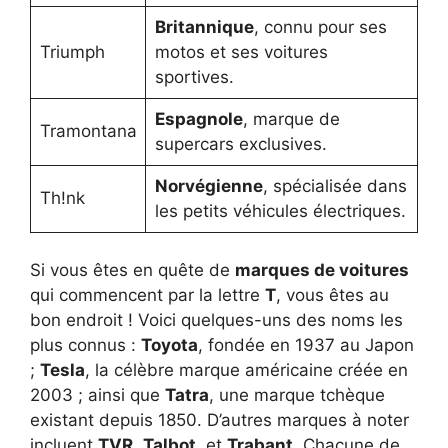
Britannique
, connu pour ses
Triumph
motos et ses voitures
sportives.
Espagnole
, marque de
Tramontana
supercars exclusives.
Norvégienne
, spécialisée dans
Th!nk
les petits véhicules électriques.
Si vous êtes en quête de
marques de voitures
qui commencent par la lettre
T
, vous êtes au
bon endroit ! Voici quelques-uns des noms les
plus connus :
Toyota
, fondée en 1937 au Japon
;
Tesla
, la célèbre marque américaine créée en
2003 ; ainsi que
Tatra
, une marque tchèque
existant depuis 1850. D’autres marques à noter
incluent
TVR
,
Talbot
, et
Trabant
. Chacune de